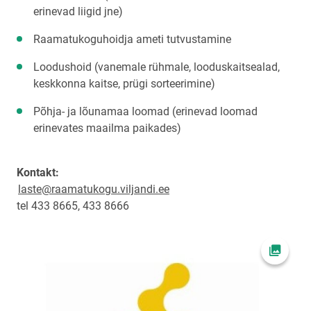
erinevad liigid jne)
Raamatukoguhoidja ameti tutvustamine
Loodushoid (vanemale rühmale, looduskaitsealad,
keskkonna kaitse, prügi sorteerimine)
Põhja- ja lõunamaa loomad (erinevad loomad
erinevates maailma paikades)
Kontakt:
laste@raamatukogu.viljandi.ee
tel 433 8665, 433 8666
Ava fot