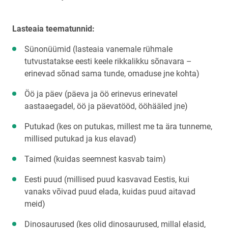
Lasteaia teematunnid:
Sünonüümid (lasteaia vanemale rühmale
tutvustatakse eesti keele rikkalikku sõnavara –
erinevad sõnad sama tunde, omaduse jne kohta)
Öö ja päev (päeva ja öö erinevus erinevatel
aastaaegadel, öö ja päevatööd, ööhääled jne)
Putukad (kes on putukas, millest me ta ära tunneme,
millised putukad ja kus elavad)
Taimed (kuidas seemnest kasvab taim)
Eesti puud (millised puud kasvavad Eestis, kui
vanaks võivad puud elada, kuidas puud aitavad
meid)
Dinosaurused (kes olid dinosaurused, millal elasid,