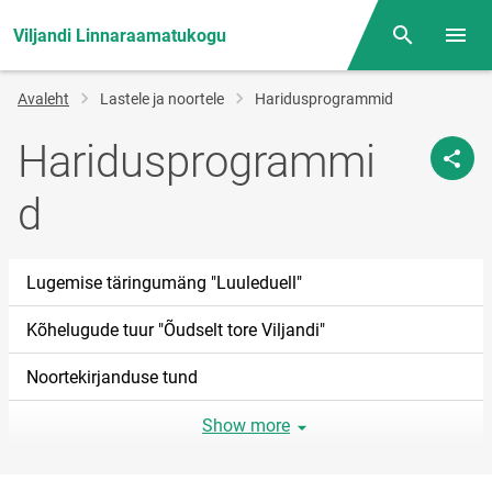
Viljandi Linnaraamatukogu
Otsing
Menüü
Jälglink
Avaleht
Lastele ja noortele
Haridusprogrammid
Haridusprogrammi
d
Lugemise täringumäng "Luuleduell"
Kõhelugude tuur "Õudselt tore Viljandi"
Noortekirjanduse tund
Show more