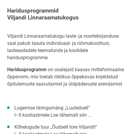
Haridusprogrammid
Viljandi Linnaraamatukogus
Viljandi Linnaraamatukogu laste- ja noortekirjanduse
saal pakub tasuta individuaal- ja rühmakoolitusi,
lasteaedadele teematunde ja koolidele
haridusprogramme.
Haridusprogramm
on osalejaid kaasav mitteformaalne
õppevorm, mis toetab riiklikus õppekavas kirjeldatud
õpitulemuste saavutamist ja üldpädevuste arendamist.
Lugemise täringumäng „Luuleduell"
I–II kooliastmele Loe lähemalt siin ...
Kõhelugude tuur „Õudselt tore Viljandi!"