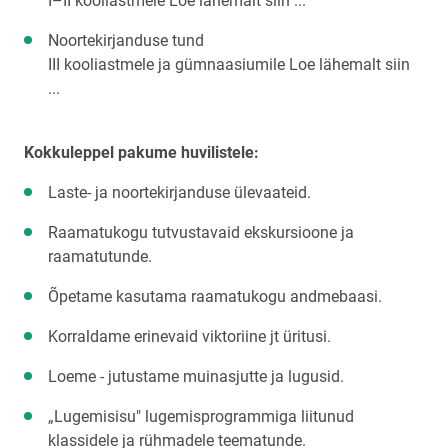
I–II kooliastmele Loe lähemalt siin ...
Noortekirjanduse tund
III kooliastmele ja gümnaasiumile Loe lähemalt siin
...
Kokkuleppel pakume huvilistele:
Laste- ja noortekirjanduse ülevaateid.
Raamatukogu tutvustavaid ekskursioone ja
raamatutunde.
Õpetame kasutama raamatukogu andmebaasi.
Korraldame erinevaid viktoriine jt üritusi.
Loeme - jutustame muinasjutte ja lugusid.
„Lugemisisu" lugemisprogrammiga liitunud
klassidele ja rühmadele teematunde.