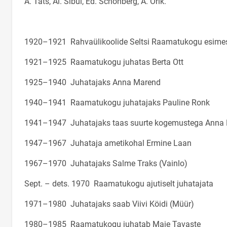
A. Tats, Al. Sibul, Ed. Schönberg, A. Orik.
1920–1921 Rahvaülikoolide Seltsi Raamatukogu esimes
1921–1925 Raamatukogu juhatas Berta Ott
1925–1940 Juhatajaks Anna Marend
1940–1941 Raamatukogu juhatajaks Pauline Ronk
1941–1947 Juhatajaks taas suurte kogemustega Anna
1947–1967 Juhataja ametikohal Ermine Laan
1967–1970 Juhatajaks Salme Traks (Vainlo)
Sept. – dets. 1970 Raamatukogu ajutiselt juhatajata
1971–1980 Juhatajaks saab Viivi Köidi (Müür)
1980–1985 Raamatukogu juhatab Maie Tavaste