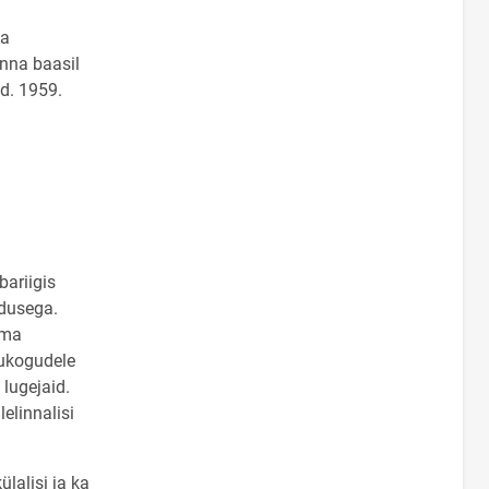
va
nna baasil
d. 1959.
ariigis
ndusega.
ama
tukogudele
lugejaid.
lelinnalisi
lalisi ja ka