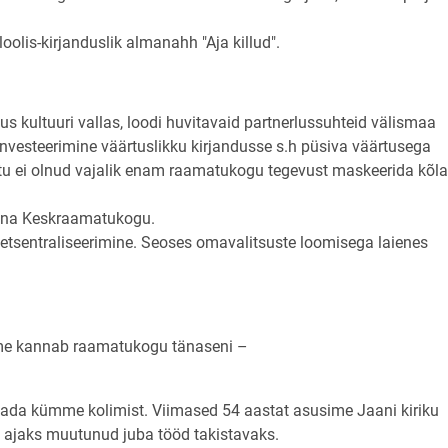
olis-kirjanduslik almanahh "Aja killud".
kultuuri vallas, loodi huvitavaid partnerlussuhteid välismaa
nvesteerimine väärtuslikku kirjandusse s.h püsiva väärtusega
õttu ei olnud vajalik enam raamatukogu tegevust maskeerida kõl
nna Keskraamatukogu.
sentraliseerimine. Seoses omavalitsuste loomisega laienes
ime kannab raamatukogu tänaseni –
lada kümme kolimist. Viimased 54 aastat asusime Jaani kiriku
ks ajaks muutunud juba tööd takistavaks.