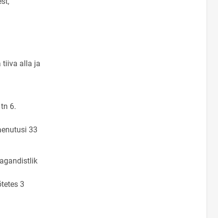
st,
iiva alla ja
tn 6.
aenutusi 33
agandistlik
tetes 3