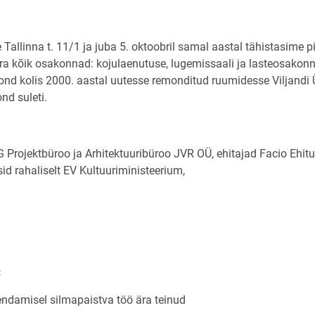
allinna t. 11/1 ja juba 5. oktoobril samal aastal tähistasime pi
 kõik osakonnad: kojulaenutuse, lugemissaali ja lasteosakonn
d kolis 2000. aastal uutesse remonditud ruumidesse Viljandi
nd suleti.
Projektbüroo ja Arhitektuuribüroo JVR OÜ, ehitajad Facio Ehitu
d rahaliselt EV Kultuuriministeerium,
:
damisel silmapaistva töö ära teinud