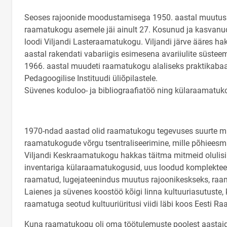
Seoses rajoonide moodustamisega 1950. aastal muutu
raamatukogu asemele jäi ainult 27. Kosunud ja kasvanu
loodi Viljandi Lasteraamatukogu. Viljandi järve ääres h
aastal rakendati vabariigis esimesena avariiulite süstee
1966. aastal muudeti raamatukogu alaliseks praktikabaasi
Pedagoogilise Instituudi üliõpilastele.
Süvenes koduloo- ja bibliograafiatöö ning külaraamatuk
1970-ndad aastad olid raamatukogu tegevuses suurte mu
raamatukogude võrgu tsentraliseerimine, mille põhieesmä
Viljandi Keskraamatukogu hakkas täitma mitmeid olulis
inventariga külaraamatukogusid, uus loodud komplekteer
raamatud, lugejateenindus muutus rajoonikeskseks, ra
Laienes ja süvenes koostöö kõigi linna kultuuriasutuste, k
raamatuga seotud kultuuriüritusi viidi läbi koos Eesti
Kuna raamatukogu oli oma töötulemuste poolest aastaid Va