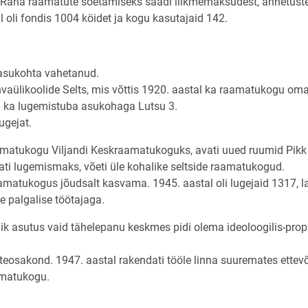
. Raha raamatute soetamiseks saadi liikmemaksudest, annetuste
 oli fondis 1004 köidet ja kogu kasutajaid 142.
asukohta vahetanud.
aülikoolide Selts, mis võttis 1920. aastal ka raamatukogu oma t
ti ka lugemistuba asukohaga Lutsu 3.
ugejat.
aamatukogu Viljandi Keskraamatukoguks, avati uued ruumid Pikk 
ti lugemismaks, võeti üle kohalike seltside raamatukogud.
matukogus jõudsalt kasvama. 1945. aastal oli lugejaid 1317, l
e palgalise töötajaga.
ik asutus vaid tähelepanu keskmes pidi olema ideoloogilis-prop
eosakond. 1947. aastal rakendati tööle linna suuremates ettevõ
amatukogu.