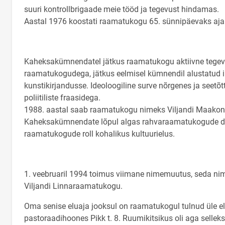
suuri kontrollbrigaade meie tööd ja tegevust hindamas.
Aastal 1976 koostati raamatukogu 65. sünnipäevaks ajalo
Kaheksakümnendatel jätkus raamatukogu aktiivne tegevus 
raamatukogudega, jätkus eelmisel kümnendil alustatud i
kunstikirjandusse. Ideoloogiline surve nõrgenes ja seet
poliitiliste fraasidega.
1988. aastal saab raamatukogu nimeks Viljandi Maako
Kaheksakümnendate lõpul algas rahvaraamatukogude det
raamatukogude roll kohalikus kultuurielus.
1. veebruaril 1994 toimus viimane nimemuutus, seda n
Viljandi Linnaraamatukogu.
Oma senise eluaja jooksul on raamatukogul tulnud üle e
pastoraadihoones Pikk t. 8. Ruumikitsikus oli aga selle