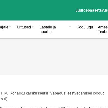
Juurdepääsetavus
ajale
Üritused
Lastele ja
Kodulugu
Ameer
noortele
Teabe
1, kui kohaliku karskusseltsi "Vabadus" eestvedamisel loodud
n 6).