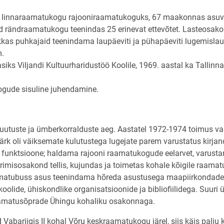
s linnaraamatukogu rajooniraamatukoguks, 67 maakonnas asu
d rändraamatukogu teenindas 25 erinevat ettevõtet. Lasteosako
akkas puhkajaid teenindama laupäeviti ja pühapäeviti lugemislau
m.
ks Viljandi Kultuurharidustöö Koolile, 1969. aastal ka Tallinna
ogude sisuline juhendamine.
utuste ja ümberkorralduste aeg. Aastatel 1972-1974 toimus vab
rk oli väiksemate kulutustega lugejate parem varustatus kirja
i funktsioone; haldama rajooni raamatukogude eelarvet, varust
imisosakond tellis, kujundas ja toimetas kohale kõigile raama
amatubuss asus teenindama hõreda asustusega maapiirkondade 
oolide, ühiskondlike organisatsioonide ja bibliofiilidega. Suuri ü
 Raamatusõprade Ühingu kohaliku osakonnaga.
bariigis II kohal Võru keskraamatukogu järel, siis käis palju kü