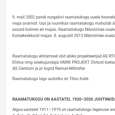
9. mail 2002 pandi nurgakivi raamatukogu uuele hoonele T
maja avamist. Uus ja ruumikas raamatukogu mahutab ära
asusid kolmes eri majas. Raamatukogu Männimäe osakon
Kutsekeskkooli majas. 8. augustil 2013 Männimäe osako
Raamatukogu ehitamisel olid abiks projekteerijad AS RTG 
Ehitus ning sisekujundaja VARIK PROJEKT. Ehitust toetasi
AS Centrum ja pr Ingrid Rennat-Millistfer.
Raamatukogu logo autoriks on Tõnu Kukk.
RAAMATUKOGU ON AASTATEL 1920–2026 JUHTINUD
Algus-aastatel 1911–1919 on raamatukogu tegevuse aren