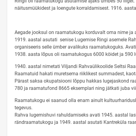
Ringil oli raamatukogu asutamise ajaks umbes 50 liiget
näitusmüükidest ja loengute korraldamisest. 1916. aastal
Aegade jooksul on raamatukogu korduvalt oma nime ja 
1919. aastal asutati senise Lugemise Ringi asemele Rahv
organiseeris selle ümber avalikuks raamatukoguks. Ava
1938. aasta lõpus oli raamatukogus 6000 köidet ja 590 l
1940. aastal nimetati Viljandi Rahvaülikoolide Seltsi R
Raamatuid hakati muretsema riiklikest summadest, kaota
Pärast saksa okupatsiooni lõppu hakkas lugejaskond raa
780 ja raamatufond 8665 eksemplari ning jätkati juba vii
Raamatukogu ei saanud olla enam ainult kultuurharidusl
tegevus.
Rahva lugemishuvi rahuldamiseks avati 1945. aastal last
rändraamatukogu ja 1949. aastal asutati Kantreküla ra