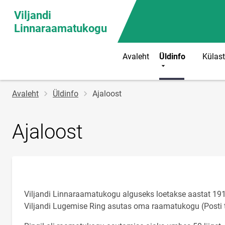
Viljandi
Linnaraamatukogu
Avaleht
Üldinfo
Külast
Jälglink
Avaleht
Üldinfo
Ajaloost
Ajaloost
Viljandi Linnaraamatukogu alguseks loetakse aastat 191
Viljandi Lugemise Ring asutas oma raamatukogu (Posti t