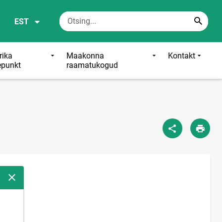
EST
ika
Maakonna
Kontakt
epunkt
raamatukogud
Sulge modaalaken