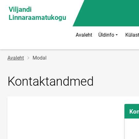
Viljandi
Linnaraamatukogu
Avaleht
Üldinfo
Külast
Jälglink
Avaleht
Modal
Kontaktandmed
Kon