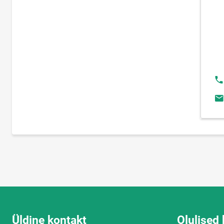
Te
E-
Üldine kontakt
Olulised 