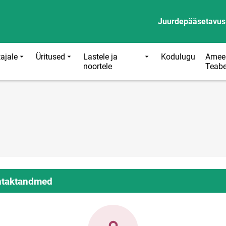
Juurdepääsetavus
ajale
Üritused
Lastele ja
Kodulugu
Ameer
noortele
Teab
taktandmed