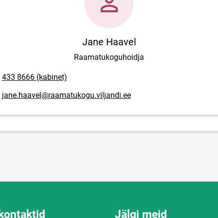
Jane Haavel
Raamatukoguhoidja
lefoninumber
433 8666 (kabinet)
posti aadress
jane.haavel@raamatukogu.viljandi.ee
kontaktid
Jälgi meid