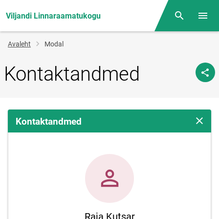
Viljandi Linnaraamatukogu
Otsing
Menüü
Jälglink
Avaleht
Modal
Kontaktandmed
Kontaktandmed
Sulge 
Raja Kutsar