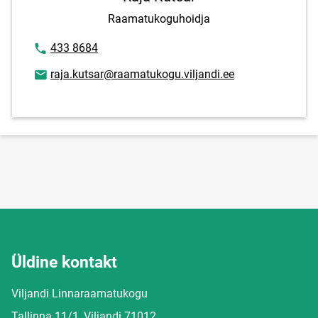
Raamatukoguhoidja
Telefoninumber
433 8684
E-posti aadress
raja.kutsar@raamatukogu.viljandi.ee
Üldine kontakt
Viljandi Linnaraamatukogu
Tallinna 11/1, Viljandi 71012