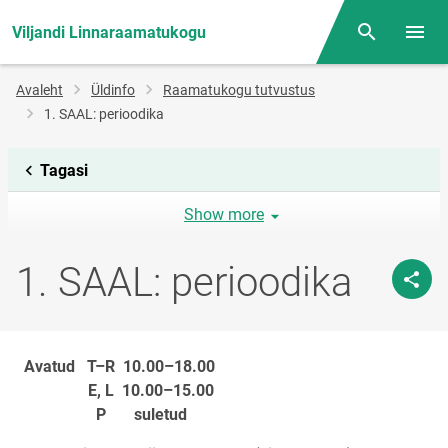
Viljandi Linnaraamatukogu
Otsing
Menüü
Jälglink
Avaleht
Üldinfo
Raamatukogu tutvustus
1. SAAL: perioodika
Tagasi
Show more
1. SAAL: perioodika
Avatud T–R 10.00–18.00
E, L 10.00–15.00
P suletud